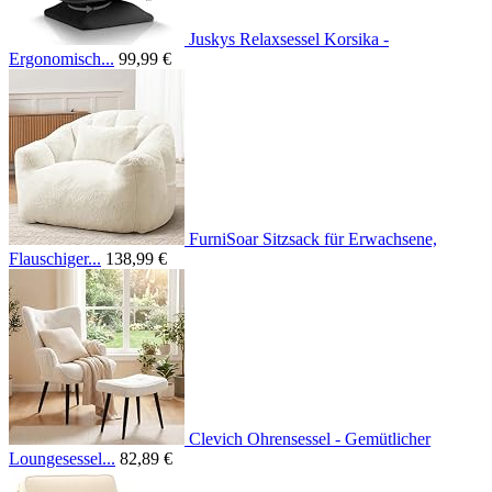
Juskys Relaxsessel Korsika -
Ergonomisch...
99,99 €
FurniSoar Sitzsack für Erwachsene,
Flauschiger...
138,99 €
Clevich Ohrensessel - Gemütlicher
Loungesessel...
82,89 €