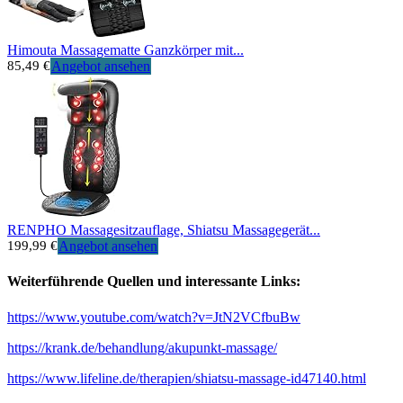
Himouta Massagematte Ganzkörper mit...
85,49 €
Angebot ansehen
RENPHO Massagesitzauflage, Shiatsu Massagegerät...
199,99 €
Angebot ansehen
Weiterführende Quellen und interessante Links:
https://www.youtube.com/watch?v=JtN2VCfbuBw
https://krank.de/behandlung/akupunkt-massage/
https://www.lifeline.de/therapien/shiatsu-massage-id47140.html