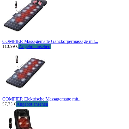
COMFIER Massagematte Ganzkörpermassage mit...
113,99 €
Angebot ansehen
COMFIER Elektrische Massagematte mit...
57,75 €
Angebot ansehen