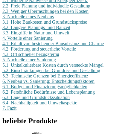
2.1.
Moderne Bauweise und Energieeffizienz
2.2.
Freie Planung und individuelle Gestaltung
2.3.
Weniger Überraschungen bei den Kosten
3.
Nachteile eines Neubaus
3.1.
Hohe Baukosten und Grundstückspreise
3.2.
Längere Planungs- und Bauzeit
3.3.
Eingriffe in Natur und Umwelt
4.
Vorteile einer Sanierung
4.1.
Erhalt von bestehender Bausubstanz und Charme
4.2.
Förderung und steuerliche Vorteile
4.3.
Oft schneller bezugsfertig
5.
Nachteile einer Sanierung
5.1.
Unkalkulierbare Kosten durch versteckte Mängel
5.2.
Einschränkungen bei Grundriss und Gestaltung
5.3.
Technische Grenzen bei Energieeffizienz
6.
Neubau vs. Sanierung: Entscheidungsfaktoren
6.1.
Budget und Finanzierungsmöglichkeiten
6.2.
Persönliche Bedürfnisse und Lebensplanung
6.3.
Lage und Grundstückssituation
6.4.
Nachhaltigkeit und Umweltaspekte
7.
Fazit
beliebte Produkte