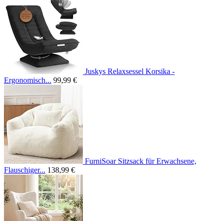
Juskys Relaxsessel Korsika -
Ergonomisch...
99,99 €
FurniSoar Sitzsack für Erwachsene,
Flauschiger...
138,99 €