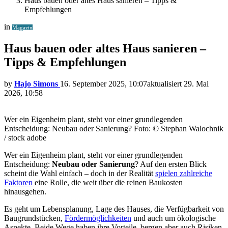
Haus bauen oder altes Haus sanieren – Tipps &
Empfehlungen
in
Magazin
Haus bauen oder altes Haus sanieren –
Tipps & Empfehlungen
by
Hajo Simons
16. September 2025, 10:07
aktualisiert
29. Mai
2026, 10:58
Wer ein Eigenheim plant, steht vor einer grundlegenden
Entscheidung: Neubau oder Sanierung? Foto: © Stephan Walochnik
/ stock adobe
Wer ein Eigenheim plant, steht vor einer grundlegenden
Entscheidung:
Neubau oder Sanierung
? Auf den ersten Blick
scheint die Wahl einfach – doch in der Realität
spielen zahlreiche
Faktoren
eine Rolle, die weit über die reinen Baukosten
hinausgehen.
Es geht um Lebensplanung, Lage des Hauses, die Verfügbarkeit von
Baugrundstücken,
Fördermöglichkeiten
und auch um ökologische
Aspekte. Beide Wege haben ihre Vorteile, bergen aber auch Risiken.