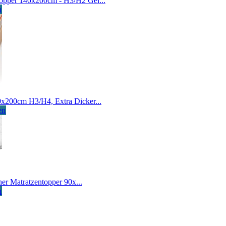
opper 140x200cm - H3/H2 Gel...
n
200cm H3/H4, Extra Dicker...
en
er Matratzentopper 90x...
n