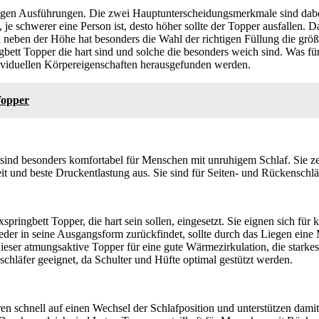
ligen Ausführungen. Die zwei Hauptunterscheidungsmerkmale sind dab
, je schwerer eine Person ist, desto höher sollte der Topper ausfallen. Da
n neben der Höhe hat besonders die Wahl der richtigen Füllung die grö
gbett Topper die hart sind und solche die besonders weich sind. Was f
dividuellen Körpereigenschaften herausgefunden werden.
Topper
nd besonders komfortabel für Menschen mit unruhigem Schlaf. Sie ze
 und beste Druckentlastung aus. Sie sind für Seiten- und Rückenschlä
ringbett Topper, die hart sein sollen, eingesetzt. Sie eignen sich für 
eder in seine Ausgangsform zurückfindet, sollte durch das Liegen eine 
dieser atmungsaktive Topper für eine gute Wärmezirkulation, die starke
schläfer geeignet, da Schulter und Hüfte optimal gestützt werden.
en schnell auf einen Wechsel der Schlafposition und unterstützen dami