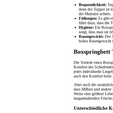
Bequemlichkeit:
Topp
denn der Topper ist 
der Matratze achten.
Füllungen:
Es gibt e
führt dazu, dass die 
Hygiene:
Ein Boxspri
sorgt, dass man sie ö
Raumgewicht:
Der T
hohes Raumgewicht is
Boxspringbett 
Die Vorteile eines Boxsp
Komfort des Schlafenden.
jedes individuelle Liegeb
auch den Komfort beim E
Aber auch die zusätzlich
dass Milben und andere B
Weise eine größere Leben
langanhaltenden Frisch
Unterschiedliche K