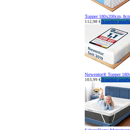
Topper 180x200cm, 8cm
112,98 €
Angebot anseh
Newentor® Topper 180x
103,99 €
Angebot anseh