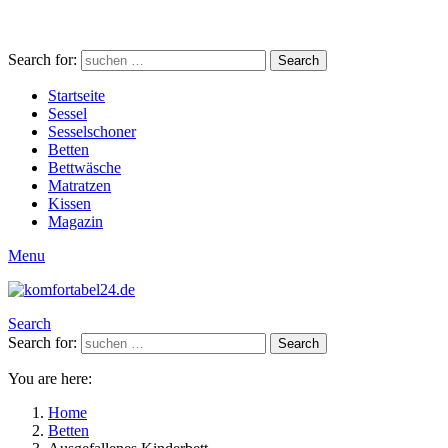
Search for:
Search
Startseite
Sessel
Sesselschoner
Betten
Bettwäsche
Matratzen
Kissen
Magazin
Menu
Search
Search for:
Search
You are here:
Home
Betten