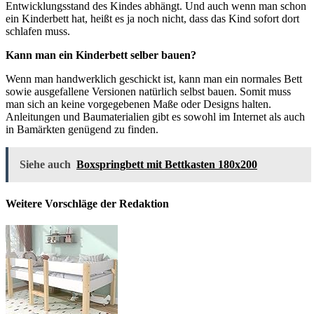
Entwicklungsstand des Kindes abhängt. Und auch wenn man schon
ein Kinderbett hat, heißt es ja noch nicht, dass das Kind sofort dort
schlafen muss.
Kann man ein Kinderbett selber bauen?
Wenn man handwerklich geschickt ist, kann man ein normales Bett
sowie ausgefallene Versionen natürlich selbst bauen. Somit muss
man sich an keine vorgegebenen Maße oder Designs halten.
Anleitungen und Baumaterialien gibt es sowohl im Internet als auch
in Bamärkten genügend zu finden.
Siehe auch
Boxspringbett mit Bettkasten 180x200
Weitere Vorschläge der Redaktion