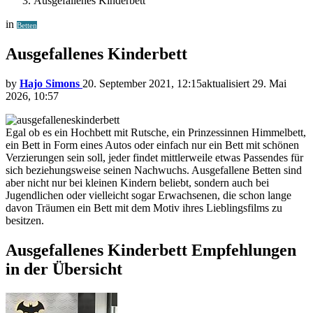
Ausgefallenes Kinderbett
in
Betten
Ausgefallenes Kinderbett
by
Hajo Simons
20. September 2021, 12:15
aktualisiert
29. Mai
2026, 10:57
Egal ob es ein Hochbett mit Rutsche, ein Prinzessinnen Himmelbett,
ein Bett in Form eines Autos oder einfach nur ein Bett mit schönen
Verzierungen sein soll, jeder findet mittlerweile etwas Passendes für
sich beziehungsweise seinen Nachwuchs. Ausgefallene Betten sind
aber nicht nur bei kleinen Kindern beliebt, sondern auch bei
Jugendlichen oder vielleicht sogar Erwachsenen, die schon lange
davon Träumen ein Bett mit dem Motiv ihres Lieblingsfilms zu
besitzen.
Ausgefallenes Kinderbett Empfehlungen
in der Übersicht