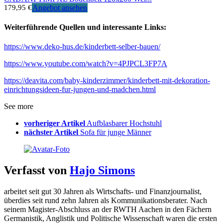
179,95 €
Angebot ansehen
Weiterführende Quellen und interessante Links:
https://www.deko-hus.de/kinderbett-selber-bauen/
https://www.youtube.com/watch?v=4PJPCL3FP7A
https://deavita.com/baby-kinderzimmer/kinderbett-mit-dekoration-
einrichtungsideen-fur-jungen-und-madchen.html
See more
vorheriger Artikel
Aufblasbarer Hochstuhl
nächster Artikel
Sofa für junge Männer
Verfasst von
Hajo Simons
arbeitet seit gut 30 Jahren als Wirtschafts- und Finanzjournalist,
überdies seit rund zehn Jahren als Kommunikationsberater. Nach
seinem Magister-Abschluss an der RWTH Aachen in den Fächern
Germanistik, Anglistik und Politische Wissenschaft waren die ersten