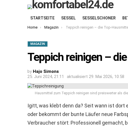
STARTSEITE
SESSEL
SESSELSCHONER
BE
You are here:
Home
Magazin
Teppich reinigen – die Top-Hausmitte
MAGAZIN
Teppich reinigen – di
by
Hajo Simons
25. Juni 2024, 21:11
aktualisiert
29. Mai 2026, 10:58
Hausmittel zum Teppich reinigen sind preiswerter als di
Igitt, was klebt denn da? Seit wann ist dort
oder bekommt der bunte Läufer neue Farbspr
Verbraucher stört: Professionell gemacht, 