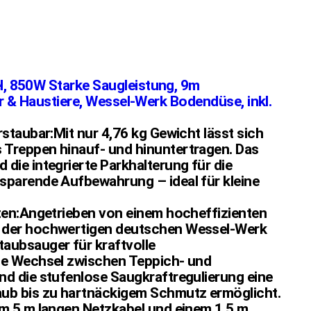
l, 850W Starke Saugleistung, 9m
er & Haustiere, Wessel-Werk Bodendüse, inkl.
staubar:Mit nur 4,76 kg Gewicht lässt sich
Treppen hinauf- und hinuntertragen. Das
die integrierte Parkhalterung für die
sparende Aufbewahrung – ideal für kleine
ten:Angetrieben von einem hocheffizienten
 der hochwertigen deutschen Wessel-Werk
aubsauger für kraftvolle
se Wechsel zwischen Teppich- und
d die stufenlose Saugkraftregulierung eine
ub bis zu hartnäckigem Schmutz ermöglicht.
em 5 m langen Netzkabel und einem 1,5 m