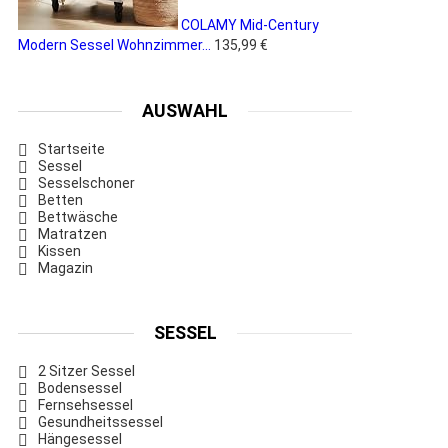
COLAMY Mid-Century
Modern Sessel Wohnzimmer...
135,99 €
AUSWAHL
Startseite
Sessel
Sesselschoner
Betten
Bettwäsche
Matratzen
Kissen
Magazin
SESSEL
2 Sitzer Sessel
Bodensessel
Fernsehsessel
Gesundheitssessel
Hängesessel