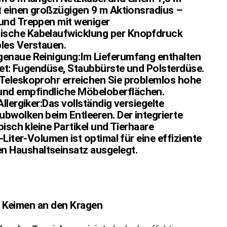
ät einen großzügigen 9 m Aktionsradius –
 und Treppen mit weniger
ische Kabelaufwicklung per Knopfdruck
les Verstauen.
genaue Reinigung:Im Lieferumfang enthalten
rset: Fugendüse, Staubbürste und Polsterdüse.
-Teleskoprohr erreichen Sie problemlos hohe
nd empfindliche Möbeloberflächen.
llergiker:Das vollständig versiegelte
bwolken beim Entleeren. Der integrierte
pisch kleine Partikel und Tierhaare
-Liter-Volumen ist optimal für eine effiziente
 Haushaltseinsatz ausgelegt.
 Keimen an den Kragen