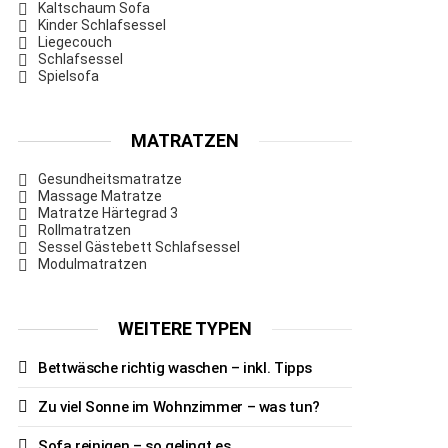
Kaltschaum Sofa
Kinder Schlafsessel
Liegecouch
Schlafsessel
Spielsofa
MATRATZEN
Gesundheitsmatratze
Massage Matratze
Matratze Härtegrad 3
Rollmatratzen
Sessel Gästebett Schlafsessel
Modulmatratzen
WEITERE TYPEN
Bettwäsche richtig waschen – inkl. Tipps
Zu viel Sonne im Wohnzimmer – was tun?
Sofa reinigen – so gelingt es