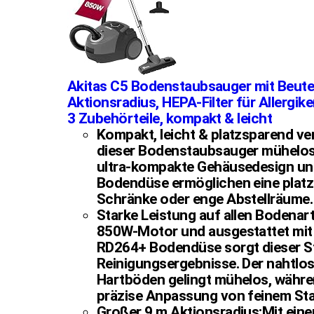
Akitas C5 Bodenstaubsauger mit Beute
Aktionsradius, HEPA-Filter für Allergik
3 Zubehörteile, kompakt & leicht
Kompakt, leicht & platzsparend ver
dieser Bodenstaubsauger mühelos 
ultra-kompakte Gehäusedesign und 
Bodendüse ermöglichen eine platz
Schränke oder enge Abstellräume.
Starke Leistung auf allen Bodenar
850W-Motor und ausgestattet mit
RD264+ Bodendüse sorgt dieser St
Reinigungsergebnisse. Der nahtlo
Hartböden gelingt mühelos, währen
präzise Anpassung von feinem Sta
Großer 9 m Aktionsradius:Mit ein