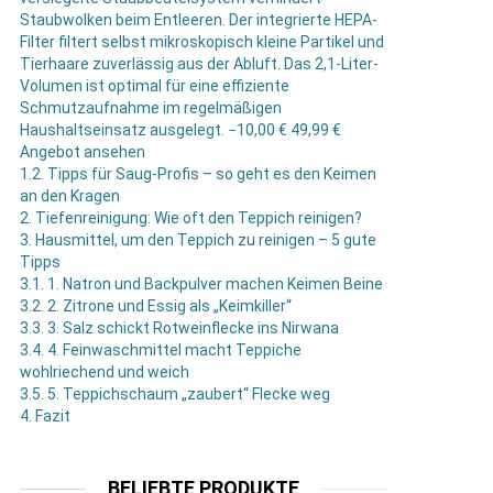
Staubwolken beim Entleeren. Der integrierte HEPA-
Filter filtert selbst mikroskopisch kleine Partikel und
Tierhaare zuverlässig aus der Abluft. Das 2,1-Liter-
Volumen ist optimal für eine effiziente
Schmutzaufnahme im regelmäßigen
Haushaltseinsatz ausgelegt. −10,00 € 49,99 €
Angebot ansehen
1.2.
Tipps für Saug-Profis – so geht es den Keimen
an den Kragen
2.
Tiefenreinigung: Wie oft den Teppich reinigen?
3.
Hausmittel, um den Teppich zu reinigen – 5 gute
Tipps
3.1.
1. Natron und Backpulver machen Keimen Beine
3.2.
2. Zitrone und Essig als „Keimkiller“
3.3.
3. Salz schickt Rotweinflecke ins Nirwana
3.4.
4. Feinwaschmittel macht Teppiche
wohlriechend und weich
3.5.
5. Teppichschaum „zaubert“ Flecke weg
4.
Fazit
BELIEBTE PRODUKTE