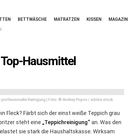
TTEN
BETTWÄSCHE
MATRATZEN
KISSEN
MAGAZIN
l
e Top-Hausmittel
e professionelle Reinigung | Foto: © Andrey Popov / adobe stock
 ein Fleck? Färbt sich der einst weiße Teppich grau
itzer steht eine
„Teppichreinigung“
an. Was den
belastet sie stark die Haushaltskasse. Wirksam