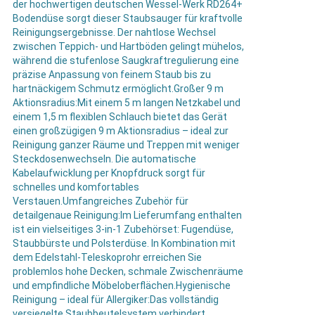
der hochwertigen deutschen Wessel-Werk RD264+
Bodendüse sorgt dieser Staubsauger für kraftvolle
Reinigungsergebnisse. Der nahtlose Wechsel
zwischen Teppich- und Hartböden gelingt mühelos,
während die stufenlose Saugkraftregulierung eine
präzise Anpassung von feinem Staub bis zu
hartnäckigem Schmutz ermöglicht.Großer 9 m
Aktionsradius:Mit einem 5 m langen Netzkabel und
einem 1,5 m flexiblen Schlauch bietet das Gerät
einen großzügigen 9 m Aktionsradius – ideal zur
Reinigung ganzer Räume und Treppen mit weniger
Steckdosenwechseln. Die automatische
Kabelaufwicklung per Knopfdruck sorgt für
schnelles und komfortables
Verstauen.Umfangreiches Zubehör für
detailgenaue Reinigung:Im Lieferumfang enthalten
ist ein vielseitiges 3-in-1 Zubehörset: Fugendüse,
Staubbürste und Polsterdüse. In Kombination mit
dem Edelstahl-Teleskoprohr erreichen Sie
problemlos hohe Decken, schmale Zwischenräume
und empfindliche Möbeloberflächen.Hygienische
Reinigung – ideal für Allergiker:Das vollständig
versiegelte Staubbeutelsystem verhindert