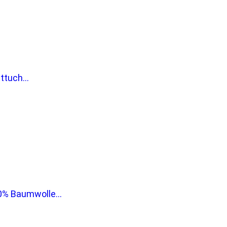
tuch...
% Baumwolle...