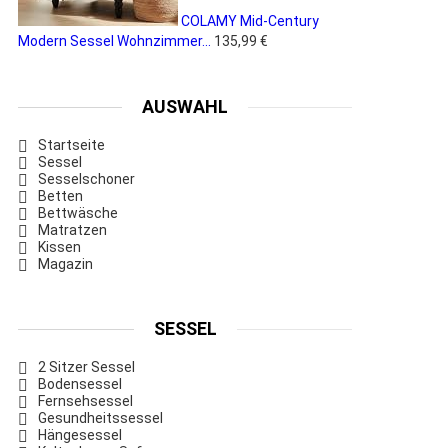
COLAMY Mid-Century
Modern Sessel Wohnzimmer...
135,99 €
AUSWAHL
Startseite
Sessel
Sesselschoner
Betten
Bettwäsche
Matratzen
Kissen
Magazin
SESSEL
2 Sitzer Sessel
Bodensessel
Fernsehsessel
Gesundheitssessel
Hängesessel