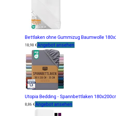
Bettlaken ohne Gummizug Baumwolle 180x20
Angebot ansehen
18,98 €
Utopia Bedding - Spannbettlaken 180x200c
Angebot ansehen
8,86 €