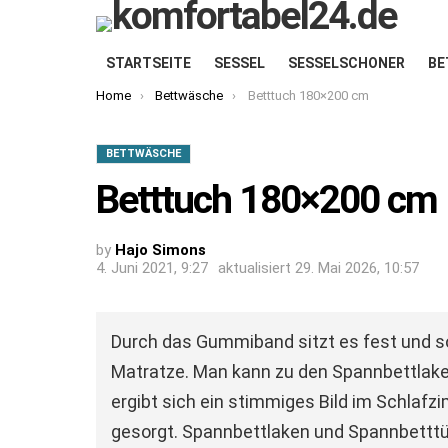
STARTSEITE
SESSEL
SESSELSCHONER
BE
You are here:
Home
Bettwäsche
Betttuch 180×200 cm
BETTWÄSCHE
Betttuch 180×200 cm
by
Hajo Simons
4. Juni 2021, 9:27
aktualisiert
29. Mai 2026, 10:57
Durch das Gummiband sitzt es fest und so
Matratze. Man kann zu den Spannbettlak
ergibt sich ein stimmiges Bild im Schlaf
gesorgt. Spannbettlaken und Spannbetttüc