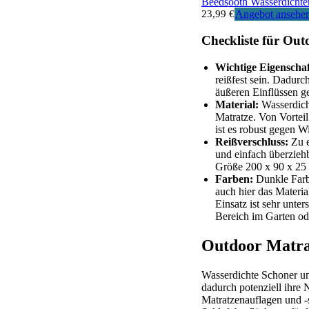
Beedsooth Wasserdichte
23,99 €
Angebot ansehe
Checkliste für Ou
Wichtige Eigenschaf
reißfest sein. Dadurc
äußeren Einflüssen ge
Material:
Wasserdicht
Matratze. Von Vorteil
ist es robust gegen W
Reißverschluss:
Zu e
und einfach überzieh
Größe 200 x 90 x 25
Farben:
Dunkle Farbe
auch hier das Materia
Einsatz ist sehr unte
Bereich im Garten o
Outdoor Matra
Wasserdichte Schoner un
dadurch potenziell ihre
Matratzenauflagen und -