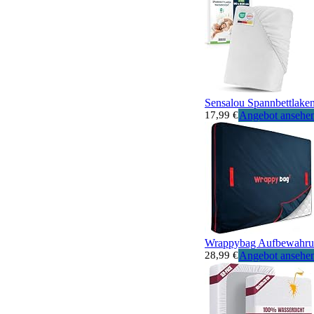
Sensalou Spannbettlaken
17,99 €
Angebot ansehe
Wrappybag Aufbewahrung
28,99 €
Angebot ansehe