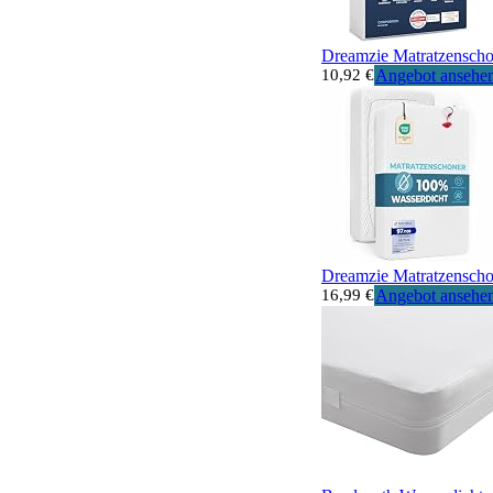
Dreamzie Matratzenscho
10,92 €
Angebot ansehe
Dreamzie Matratzenscho
16,99 €
Angebot ansehe