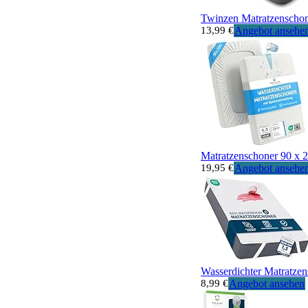
Twinzen Matratzenschone
13,99 €
Angebot ansehe
Matratzenschoner 90 x 20
19,95 €
Angebot ansehe
Wasserdichter Matratzen
8,99 €
Angebot ansehen