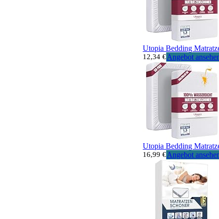
Utopia Bedding Matratze
12,34 €
Angebot ansehe
Utopia Bedding Matratze
16,99 €
Angebot ansehe