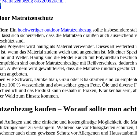
r Matratzenbezug 80x200x20cm...
n
tdoor Matratzenschutz
ten:
Ein
hochwertiger outdoor Matratzenbezug
sollte insbesondere sta
h lässt sich sicherstellen, dass die Matratzen draußen auch ausreichend 
schützt sind.
es Polyester wird häufig als Material verwendet. Dieses ist wetterfest 
 ist, wenn das Material zudem weich und angenehm ist. Mit einer Spezi
ind und Wetter. Häufig sind die Modelle auch mit Polyurethan beschicht
mpfehlen sind outdoor Matratzenbezüge mit Reißverschluss, dadurch si
bar. Außerdem wird gewährleistet, dass die Matratze rundum geschützt b
 cm angeboten.
n wie Schwarz, Dunkelblau, Grau oder Khakifarben sind zu empfehlen.
l zu 100 % wasserdicht und abwischbar gegen Fette, Öle und diverse Fl
rschiedlich und das Produkt kann deshalb in Praxen, Krankenhäusern, a
der Wald zum Einsatz kommen.
tzenbezug kaufen – Worauf sollte man ach
d Auflagen sind eine einfache und kostengünstige Möglichkeit, die Ma
 Nutzungsdauer zu verlängern.
Während sie vor Flüssigkeiten schützen, b
schoner auch einen gewissen Schutz vor Allergenen und Hausstaubmil