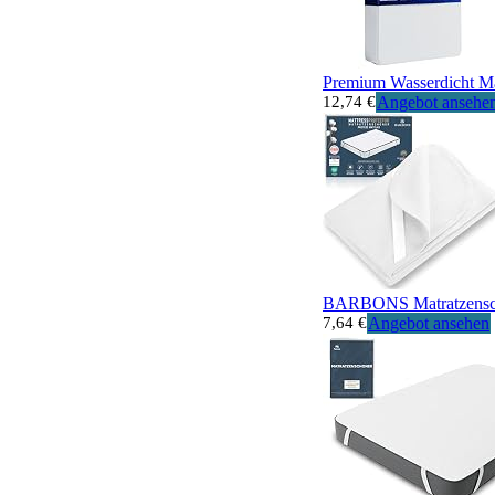
Premium Wasserdicht Ma
12,74 €
Angebot ansehe
BARBONS Matratzenscho
7,64 €
Angebot ansehen