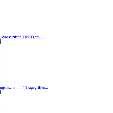
 Wasserdicht 90x200 cm...
n
stasche mit 4 Tragegriffen...
n